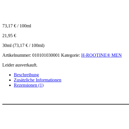
73,17
€
/
100
ml
21,95
€
30
ml
(
73,17
€
/
100
ml
)
Artikelnummer:
010101030001
Kategorie:
H-ROOTINE® MEN
Leider ausverkauft.
Beschreibung
Zusätzliche Informationen
Rezensionen (1)