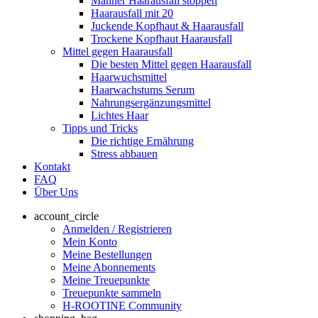
Männer Haarausfall stoppen
Haarausfall mit 20
Juckende Kopfhaut & Haarausfall
Trockene Kopfhaut Haarausfall
Mittel gegen Haarausfall
Die besten Mittel gegen Haarausfall
Haarwuchsmittel
Haarwachstums Serum
Nahrungsergänzungs­mittel
Lichtes Haar
Tipps und Tricks
Die richtige Ernährung
Stress abbauen
Kontakt
FAQ
Über Uns
account_circle
Anmelden / Registrieren
Mein Konto
Meine Bestellungen
Meine Abonnements
Meine Treuepunkte
Treuepunkte sammeln
H-ROOTINE Community