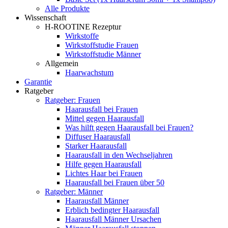
Alle Produkte
Wissenschaft
H-ROOTINE Rezeptur
Wirkstoffe
Wirkstoffstudie Frauen
Wirkstoffstudie Männer
Allgemein
Haarwachstum
Garantie
Ratgeber
Ratgeber: Frauen
Haarausfall bei Frauen
Mittel gegen Haarausfall
Was hilft gegen Haarausfall bei Frauen?
Diffuser Haarausfall
Starker Haarausfall
Haarausfall in den Wechseljahren
Hilfe gegen Haarausfall
Lichtes Haar bei Frauen
Haarausfall bei Frauen über 50
Ratgeber: Männer
Haarausfall Männer
Erblich bedingter Haarausfall
Haarausfall Männer Ursachen