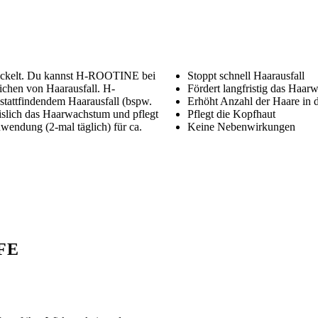
ckelt. Du kannst H-ROOTINE bei
Stoppt schnell Haarausfall
ichen von Haarausfall. H-
Fördert langfristig das Haa
tattfindendem Haarausfall (bspw.
Erhöht Anzahl der Haare in
lich das Haarwachstum und pflegt
Pflegt die Kopfhaut
endung (2-mal täglich) für ca.
Keine Nebenwirkungen
FE